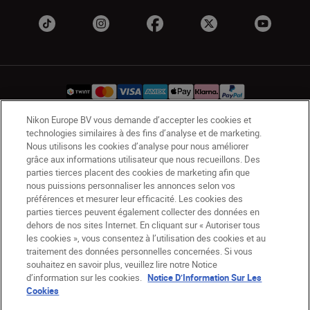
Nikon Europe BV vous demande d’accepter les cookies et
technologies similaires à des fins d’analyse et de marketing.
CH
Nikon Sites
Nous utilisons les cookies d’analyse pour nous améliorer
grâce aux informations utilisateur que nous recueillons. Des
Contactez-nous
Avis de confidentialité
parties tierces placent des cookies de marketing afin que
Conditions d’utilisation
nous puissions personnaliser les annonces selon vos
CVG de la boutique Nikon Store
préférences et mesurer leur efficacité. Les cookies des
Notice d’information sur les cookies
Accessibilité
parties tierces peuvent également collecter des données en
dehors de nos sites Internet. En cliquant sur « Autoriser tous
Paramètres des cookies
les cookies », vous consentez à l’utilisation des cookies et au
© 2026 Nikon
traitement des données personnelles concernées. Si vous
souhaitez en savoir plus, veuillez lire notre Notice
d’information sur les cookies.
Notice D’Information Sur Les
Cookies
SKIP