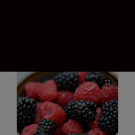
spectaculaires à contre-jour. Mettez votre
sujet en valeur avec un flou d’arrière-plan
fluide et doux. Le NIKKOR Z 24-120mm f/4
S offre de nouvelles possibilités en
réalisant des clichés d’une netteté
incroyable et avec une résolution
exceptionnelle, jusqu’aux bords du cadre.