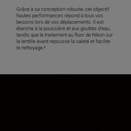
Grâce à sa conception robuste, cet objectif
hautes performances répond à tous vos
besoins lors de vos déplacements. Il est
étanche à la poussière et aux gouttes d’eau,
tandis que le traitement au fluor de Nikon sur
la lentille avant repousse la saleté et facilite
le nettoyage.¹
Une qualité d’image
exceptionnelle
Avec un objectif aussi performant, vous
disposez d’une grande liberté pour réaliser
des prises de vue inédites. Prenez des
photos audacieuses dans des situations
d’éclairage intense. Créez des scènes