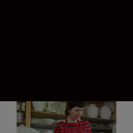
Différentes destinations. De nouvelles
inspirations. Avec son large champ
d’action, ce zoom léger de la série S offre
polyvalence et commodité sans
compromis sur la qualité. Chaque photo
bénéficie d’une précision incroyable, et
l’ouverture constante f/4 offre une
flexibilité créative pour des prises de vue
grand-angle, au format standard ou au
téléobjectif.