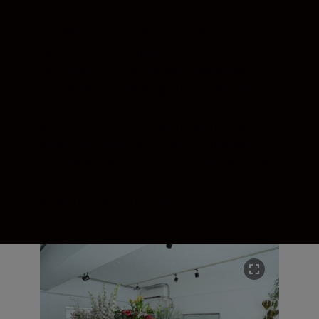
Le NIKKOR Z 24-120mm f/4 S est un
excellent objectif pour la vidéo. L’autofocus
est fluide et silencieux sans quasiment
aucun focus-breathing ou décalage de
mise au point. Si vous passez de l’intérieur
à l’extérieur, ou d’une scène sombre à une
scène plus éclairée, le contrôle homogène
de l’exposition assure une transition fluide
de la luminosité pour obtenir des
séquences au rendu naturel.