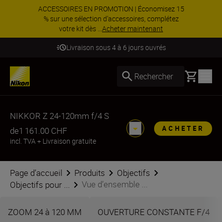
ACCESSOIRES EN PROMOTION | Économisez 15
% sur une sélection d’accessoires, complétez
votre kit dès ...
Acheter maintenant
Livraison sous 4 à 6 jours ouvrés
Basket
Rechercher
NIKKOR Z 24-120mm f/4 S
ACHETER
de
1 161.00 CHF
incl. TVA
+
Livraison gratuite
Page d’accueil
Produits
Objectifs
Vue d’ensemble ...
Objectifs pour ...
ZOOM 24 à 120 MM
OUVERTURE CONSTANTE F/4