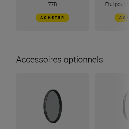
77B
Étui pour 
ACHETER
AC
Accessoires optionnels