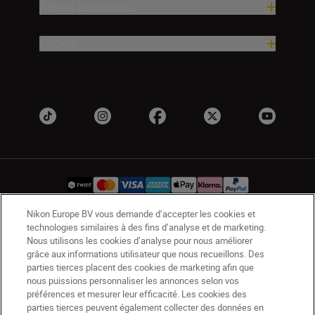
Aide et assistance
Société
Nikon Europe BV vous demande d’accepter les cookies et
technologies similaires à des fins d’analyse et de marketing.
CH
Nikon Sites
Nous utilisons les cookies d’analyse pour nous améliorer
Contactez-nous
Avis de confidentialité
grâce aux informations utilisateur que nous recueillons. Des
parties tierces placent des cookies de marketing afin que
Conditions d’utilisation
nous puissions personnaliser les annonces selon vos
CVG de la boutique Nikon Store
préférences et mesurer leur efficacité. Les cookies des
Notice d’information sur les cookies
Accessibilité
parties tierces peuvent également collecter des données en