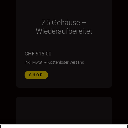
Z5 Gehäuse –
Wiederaufbereitet
CHF 915.00
inkl. MwSt.
+
Kostenloser Versand
SHOP