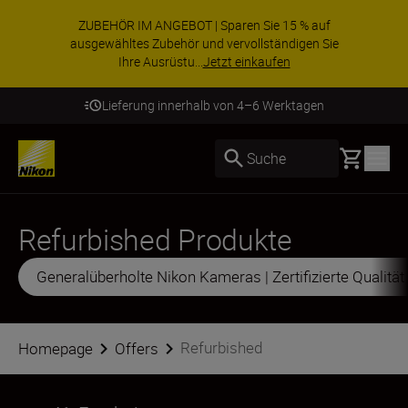
ZUBEHÖR IM ANGEBOT | Sparen Sie 15 % auf
ausgewähltes Zubehör und vervollständigen Sie
Ihre Ausrüstu...
Jetzt einkaufen
Lieferung innerhalb von 4–6 Werktagen
Basket
Suche
Refurbished Produkte
Generalüberholte Nikon Kameras | Zertifizierte Qualitä
Refurbished
Homepage
Offers