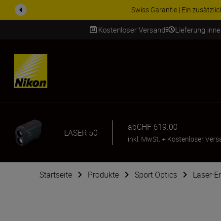
Swiss Garantie | Ein zusätzl
Kostenloser Versand
Lieferung inn
SKIP
ab
CHF 619.00
LASER 50
inkl. MwSt.
+
Kostenloser Vers
Startseite
Produkte
Sport Optics
Laser-E