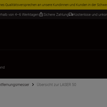
iches Qualitätsversprechen an unsere Kundinnen und Kunden in der Schwe
erhalb von 4–6 Werktagen
Sichere Zahlung
Kostenlose und unko
and
ntfernungsmesser
Übersicht zur LASER 50