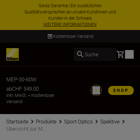
Swiss Garantie | Ein zusätzliches
Qualitätsversprechen an unsere Kundinnen und
Kunden in der Schweiz
WEITERE INFORMATIONEN
Kostenloser Versand
Basket
Suche
MEP-30-60W
ab
CHF 549.00
SHOP
inkl. MwSt.
+
Kostenloser
Versand
Startseite
Produkte
Sport Optics
Spektive
Übersicht zur M...