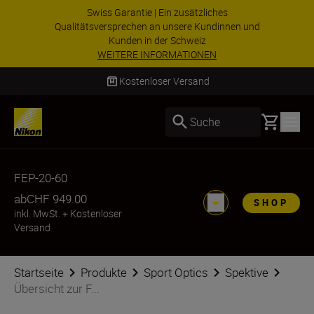
Swiss Garantie | Ein zusätzliches
Qualitätsversprechen an unsere Kundinnen und
Kunden in der Schweiz
WEITERE INFORMATIONEN
Kostenloser Versand
Basket
Suche
FEP-20-60
ab
CHF 949.00
SHOP
inkl. MwSt.
+
Kostenloser
Versand
Startseite
Produkte
Sport Optics
Spektive
Übersicht zur F...