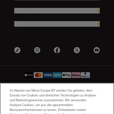
Hilfe und Support
Firma
Im Namen von Nikon Europe BV werden Sie gebeten, dem
CH
Nikon Sites
Einsatz von Cookies und ähnlichen Technologien zu Analyse-
Kontaktieren Sie uns
Datenschutzhinweis
und Marketingzwecken zuzustimmen. Wir verwenden
Analyse-Cookies, um aus den gesammelten
Nutzungsbedingungen
Benutzerinformationen zu lernen. Drittanbieter nutzen
Geschäftsbedingungen des Nikon Stores