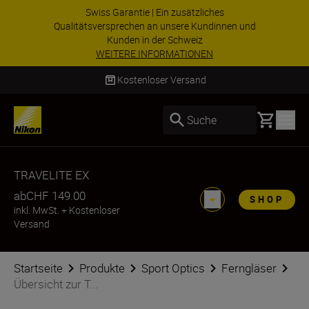
Swiss Garantie | Ein zusätzliches
Qualitätsversprechen an unsere Kundinnen und
Kunden in der Schweiz
WEITERE INFORMATIONEN
Kostenloser Versand
Basket
Suche
TRAVELITE EX
ab
CHF 149.00
SHOP
inkl. MwSt.
+
Kostenloser
Versand
Startseite
Produkte
Sport Optics
Ferngläser
Übersicht zur T...