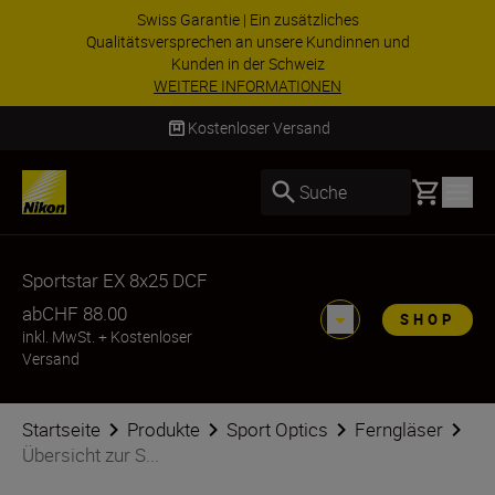
Swiss Garantie | Ein zusätzliches
Qualitätsversprechen an unsere Kundinnen und
Kunden in der Schweiz
WEITERE INFORMATIONEN
Kostenloser Versand
Basket
Suche
Sportstar EX 8x25 DCF
ab
CHF 88.00
SHOP
inkl. MwSt.
+
Kostenloser
Versand
Startseite
Produkte
Sport Optics
Ferngläser
Übersicht zur S...