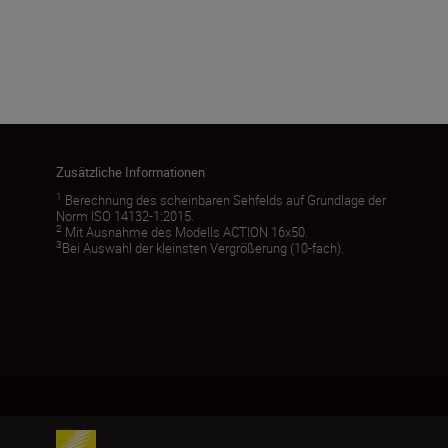
Zusätzliche Informationen
1
Berechnung des scheinbaren Sehfelds auf Grundlage der
Norm ISO 14132-1:2015.
2
Mit Ausnahme des Modells ACTION 16x50.
3
Bei Auswahl der kleinsten Vergrößerung (10-fach).