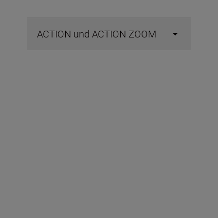
ACTION und ACTION ZOOM
Im Lieferumfang
enthalten