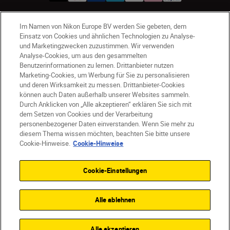
Im Namen von Nikon Europe BV werden Sie gebeten, dem
CH
Nikon Sites
Einsatz von Cookies und ähnlichen Technologien zu Analyse-
und Marketingzwecken zuzustimmen. Wir verwenden
Kontaktieren Sie uns
Datenschutzhinweis
Analyse-Cookies, um aus den gesammelten
Nutzungsbedingungen
Benutzerinformationen zu lernen. Drittanbieter nutzen
Geschäftsbedingungen des Nikon Stores
Marketing-Cookies, um Werbung für Sie zu personalisieren
Cookie-Hinweise
Barrierefreiheit
und deren Wirksamkeit zu messen. Drittanbieter-Cookies
können auch Daten außerhalb unserer Websites sammeln.
Cookie-Einstellungen
Durch Anklicken von „Alle akzeptieren“ erklären Sie sich mit
© 2026 Nikon
dem Setzen von Cookies und der Verarbeitung
personenbezogener Daten einverstanden. Wenn Sie mehr zu
diesem Thema wissen möchten, beachten Sie bitte unsere
Cookie-Hinweise.
Cookie-Hinweise
SKIP
Cookie-Einstellungen
Alle ablehnen
Alle akzeptieren