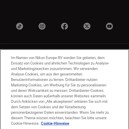
Im Namen von Nikon Europe BV werden Sie gebeten, dem
Einsatz von Cookies und ähnlichen Technologien zu Analyse-
und Marketingzwecken zuzustimmen. Wir verwenden
Analyse-Cookies, um aus den gesammelten
CH
Nikon Sites
Benutzerinformationen zu lernen. Drittanbieter nutzen
Kontaktieren Sie uns
Datenschutzhinweis
Marketing-Cookies, um Werbung für Sie zu personalisieren
Nutzungsbedingungen
und deren Wirksamkeit zu messen. Drittanbieter-Cookies
können auch Daten außerhalb unserer Websites sammeln.
Geschäftsbedingungen des Nikon Stores
Durch Anklicken von „Alle akzeptieren“ erklären Sie sich mit
Cookie-Hinweise
Barrierefreiheit
dem Setzen von Cookies und der Verarbeitung
Cookie-Einstellungen
personenbezogener Daten einverstanden. Wenn Sie mehr zu
© 2026 Nikon
diesem Thema wissen möchten, beachten Sie bitte unsere
Cookie-Hinweise.
Cookie-Hinweise