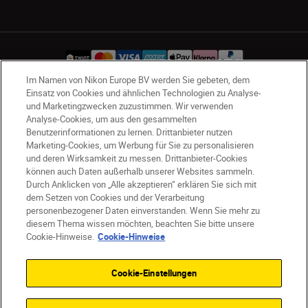
Im Namen von Nikon Europe BV werden Sie gebeten, dem
Einsatz von Cookies und ähnlichen Technologien zu Analyse-
und Marketingzwecken zuzustimmen. Wir verwenden
CH
Nikon Sites
Analyse-Cookies, um aus den gesammelten
Kontaktieren Sie uns
Datenschutzhinweis
Benutzerinformationen zu lernen. Drittanbieter nutzen
Nutzungsbedingungen
Marketing-Cookies, um Werbung für Sie zu personalisieren
Geschäftsbedingungen des Nikon Stores
und deren Wirksamkeit zu messen. Drittanbieter-Cookies
können auch Daten außerhalb unserer Websites sammeln.
Cookie-Hinweise
Barrierefreiheit
Durch Anklicken von „Alle akzeptieren“ erklären Sie sich mit
Cookie-Einstellungen
dem Setzen von Cookies und der Verarbeitung
© 2026 Nikon
personenbezogener Daten einverstanden. Wenn Sie mehr zu
diesem Thema wissen möchten, beachten Sie bitte unsere
Cookie-Hinweise.
Cookie-Hinweise
SKIP
Cookie-Einstellungen