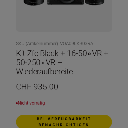
SKU (Artikelnummer)
:
VOA090KB03RA
Kit Zfc Black + 16-50∘VR +
50-250∘VR –
Wiederaufbereitet
CHF 935.00
Nicht vorrätig
BEI VERFÜGBARKEIT
BENACHRICHTIGEN