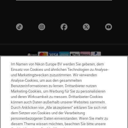
Im Namen von Nikon Europe BV werden Sie gebeten, dem
Einsatz von Cookies und ähnlichen Technologien zu Analyse-
und Marketingzwecken zuzustimmen. Wir verwenden
CH
Nikon Sites
Analyse-Cookies, um aus den gesammelten
Kontaktieren Sie uns
Datenschutzhinweis
Benutzerinformationen zu lernen. Drittanbieter nutzen
Nutzungsbedingungen
Marketing-Cookies, um Werbung für Sie zu personalisieren
Geschäftsbedingungen des Nikon Stores
und deren Wirksamkeit zu messen. Drittanbieter-Cookies
können auch Daten außerhalb unserer Websites sammeln.
Cookie-Hinweise
Barrierefreiheit
Durch Anklicken von „Alle akzeptieren“ erklären Sie sich mit
Cookie-Einstellungen
dem Setzen von Cookies und der Verarbeitung
© 2026 Nikon
personenbezogener Daten einverstanden. Wenn Sie mehr zu
diesem Thema wissen möchten, beachten Sie bitte unsere