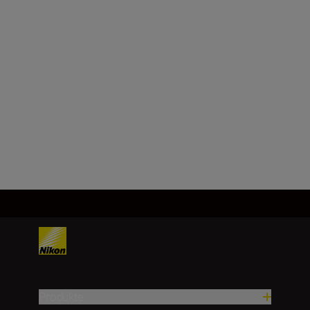
f/2.8
Kleinste Blende
f/22
Mehr laden
Produkte