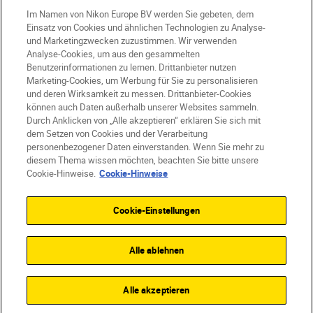
Im Namen von Nikon Europe BV werden Sie gebeten, dem
Einsatz von Cookies und ähnlichen Technologien zu Analyse-
und Marketingzwecken zuzustimmen. Wir verwenden
CH
Nikon Sites
Analyse-Cookies, um aus den gesammelten
Kontaktieren Sie uns
Datenschutzhinweis
Benutzerinformationen zu lernen. Drittanbieter nutzen
Nutzungsbedingungen
Marketing-Cookies, um Werbung für Sie zu personalisieren
Geschäftsbedingungen des Nikon Stores
und deren Wirksamkeit zu messen. Drittanbieter-Cookies
können auch Daten außerhalb unserer Websites sammeln.
Cookie-Hinweise
Barrierefreiheit
Durch Anklicken von „Alle akzeptieren“ erklären Sie sich mit
Cookie-Einstellungen
dem Setzen von Cookies und der Verarbeitung
© 2026 Nikon
personenbezogener Daten einverstanden. Wenn Sie mehr zu
diesem Thema wissen möchten, beachten Sie bitte unsere
Cookie-Hinweise.
Cookie-Hinweise
SKIP
Cookie-Einstellungen
Alle ablehnen
Alle akzeptieren