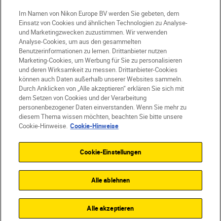
Im Namen von Nikon Europe BV werden Sie gebeten, dem
CH
Nikon Sites
Einsatz von Cookies und ähnlichen Technologien zu Analyse-
und Marketingzwecken zuzustimmen. Wir verwenden
Kontaktieren Sie uns
Datenschutzhinweis
Analyse-Cookies, um aus den gesammelten
Nutzungsbedingungen
Benutzerinformationen zu lernen. Drittanbieter nutzen
Geschäftsbedingungen des Nikon Stores
Marketing-Cookies, um Werbung für Sie zu personalisieren
Cookie-Hinweise
Barrierefreiheit
und deren Wirksamkeit zu messen. Drittanbieter-Cookies
können auch Daten außerhalb unserer Websites sammeln.
Cookie-Einstellungen
Durch Anklicken von „Alle akzeptieren“ erklären Sie sich mit
© 2026 Nikon
dem Setzen von Cookies und der Verarbeitung
personenbezogener Daten einverstanden. Wenn Sie mehr zu
diesem Thema wissen möchten, beachten Sie bitte unsere
Cookie-Hinweise.
Cookie-Hinweise
SKIP
Cookie-Einstellungen
Alle ablehnen
Alle akzeptieren