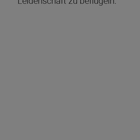
Leidenschaft zu beflügeln.
Im Lieferumfang
enthalten
Lithium-Ionen-Akku EN-