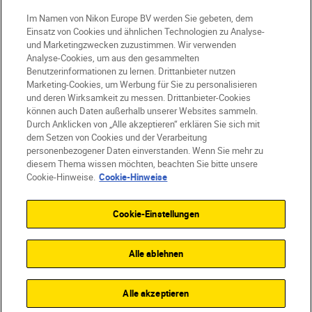
Im Namen von Nikon Europe BV werden Sie gebeten, dem
CH
Nikon Sites
Einsatz von Cookies und ähnlichen Technologien zu Analyse-
Kontaktieren Sie uns
Datenschutzhinweis
und Marketingzwecken zuzustimmen. Wir verwenden
Analyse-Cookies, um aus den gesammelten
Nutzungsbedingungen
Benutzerinformationen zu lernen. Drittanbieter nutzen
Geschäftsbedingungen des Nikon Stores
Marketing-Cookies, um Werbung für Sie zu personalisieren
Cookie-Hinweise
Barrierefreiheit
und deren Wirksamkeit zu messen. Drittanbieter-Cookies
können auch Daten außerhalb unserer Websites sammeln.
Cookie-Einstellungen
Durch Anklicken von „Alle akzeptieren“ erklären Sie sich mit
© 2026 Nikon
dem Setzen von Cookies und der Verarbeitung
personenbezogener Daten einverstanden. Wenn Sie mehr zu
diesem Thema wissen möchten, beachten Sie bitte unsere
Cookie-Hinweise.
Cookie-Hinweise
SKIP
Cookie-Einstellungen
Alle ablehnen
Alle akzeptieren