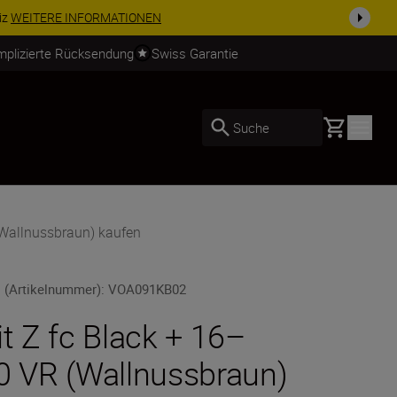
usrüstu...
Jetzt einkaufen
mplizierte Rücksendung
Swiss Garantie
Basket
Suche
(Wallnussbraun) kaufen
 (Artikelnummer)
:
VOA091KB02
it Z fc Black + 16–
0 VR (Wallnussbraun)