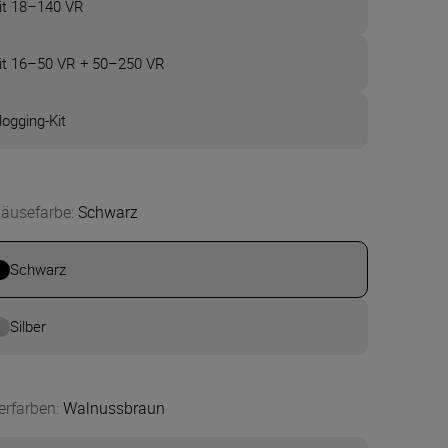
it 18–140 VR
it 16–50 VR + 50–250 VR
logging-Kit
äusefarbe
:
Schwarz
Schwarz
Silber
erfarben
:
Walnussbraun