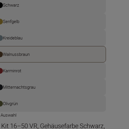
Schwarz
Senfgelb
Kreideblau
Walnussbraun
Karminrot
Mitternachtsgrau
Olivgrün
e Auswahl
t Kit 16–50 VR, Gehäusefarbe Schwarz,