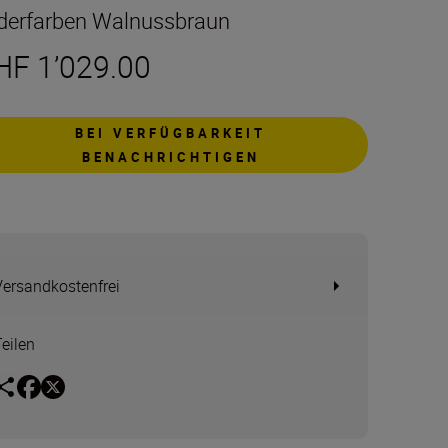
derfarben Walnussbraun
HF 1’029.00
BEI VERFÜGBARKEIT
BENACHRICHTIGEN
Versandkostenfrei
Teilen