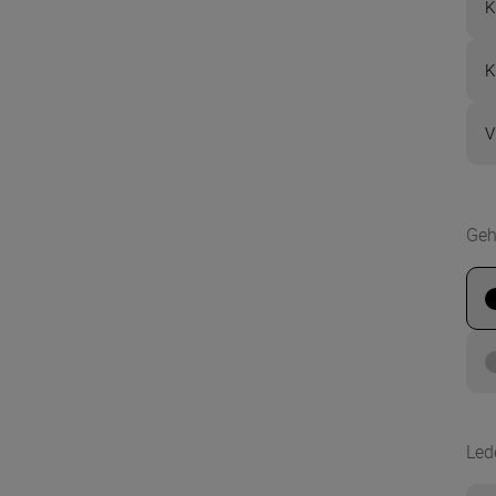
K
K
V
Geh
Led