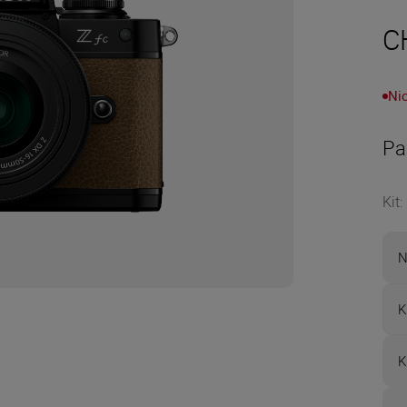
C
Nic
Pa
Kit
:
N
K
K