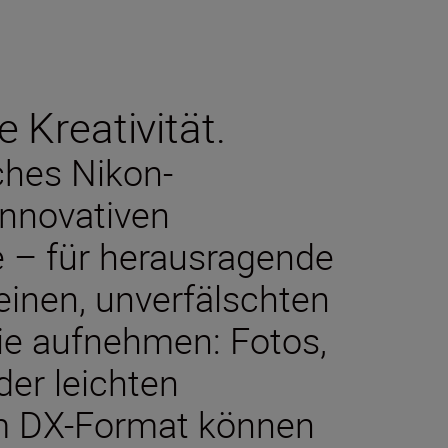
e Kreativität.
sches Nikon-
innovativen
e – für herausragende
reinen, unverfälschten
ie aufnehmen: Fotos,
der leichten
m DX-Format können