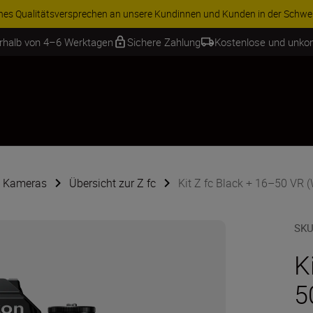
ren Sie 15 % auf ausgewähltes Zubehör und vervollständigen Sie Ihre A
erhalb von 4–6 Werktagen
Sichere Zahlung
Kostenlose und unko
e Kameras
Übersicht zur Z fc
Kit Z fc Black + 16–50 VR 
SKU
K
5