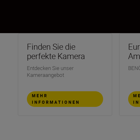
Finden Sie die
Eur
perfekte Kamera
Am
Entdecken Sie unser
BEN
Kameraangebot
MEHR
M
INFORMATIONEN
I