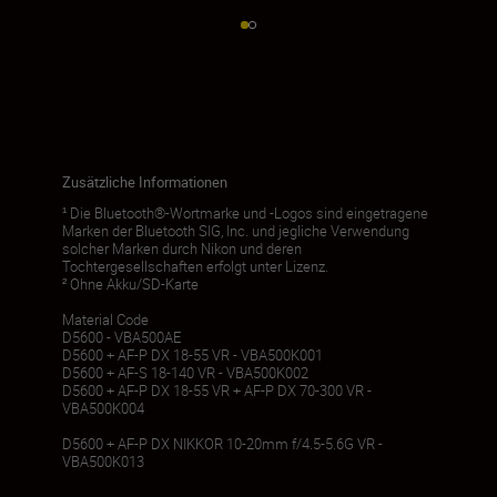
Zusätzliche Informationen
¹ Die Bluetooth®-Wortmarke und -Logos sind eingetragene
Marken der Bluetooth SIG, Inc. und jegliche Verwendung
solcher Marken durch Nikon und deren
Tochtergesellschaften erfolgt unter Lizenz.
² Ohne Akku/SD-Karte
Material Code
D5600 - VBA500AE
D5600 + AF-P DX 18-55 VR - VBA500K001
D5600 + AF-S 18-140 VR - VBA500K002
D5600 + AF-P DX 18-55 VR + AF-P DX 70-300 VR -
VBA500K004
D5600 + AF-P DX NIKKOR 10-20mm f/4.5-5.6G VR -
VBA500K013