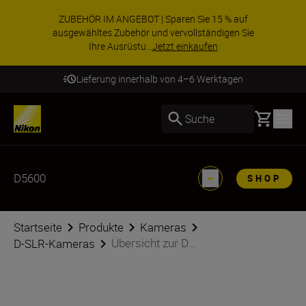
ZUBEHÖR IM ANGEBOT | Sparen Sie 15 % auf
ausgewähltes Zubehör und vervollständigen Sie
Ihre Ausrüstu...
Jetzt einkaufen
Lieferung innerhalb von 4–6 Werktagen
Basket
Suche
D5600
SHOP
Startseite
Produkte
Kameras
Übersicht zur D...
D-SLR-Kameras