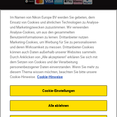
Im Namen von Nikon Europe BV werden Sie gebeten, dem
CH
Nikon Sites
Einsatz von Cookies und ähnlichen Technologien zu Analyse-
Kontaktieren Sie uns
Datenschutzhinweis
und Marketingzwecken zuzustimmen. Wir verwenden
Analyse-Cookies, um aus den gesammelten
Nutzungsbedingungen
Benutzerinformationen zu lernen. Drittanbieter nutzen
Geschäftsbedingungen des Nikon Stores
Marketing-Cookies, um Werbung für Sie zu personalisieren
Cookie-Hinweise
Barrierefreiheit
und deren Wirksamkeit zu messen. Drittanbieter-Cookies
Cookie-Einstellungen
können auch Daten außerhalb unserer Websites sammeln.
Durch Anklicken von „Alle akzeptieren“ erklären Sie sich mit
© 2026 Nikon
dem Setzen von Cookies und der Verarbeitung
personenbezogener Daten einverstanden. Wenn Sie mehr zu
diesem Thema wissen möchten, beachten Sie bitte unsere
Cookie-Hinweise.
Cookie-Hinweise
SKIP
Cookie-Einstellungen
Alle ablehnen