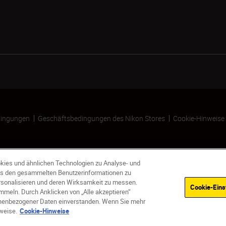
ingungen
Geschäftsbedingungen des Nikon Stores
Cookie-Hinweise
kies und ähnlichen Technologien zu Analyse- und
s den gesammelten Benutzerinformationen zu
ersonalisieren und deren Wirksamkeit zu messen.
Cookie-Eins
meln. Durch Anklicken von „Alle akzeptieren“
sonenbezogener Daten einverstanden. Wenn Sie mehr
weise.
Cookie-Hinweise