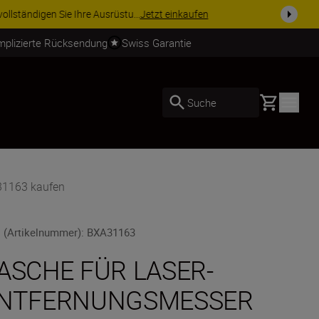
usrüstu...
Jetzt einkaufen
mplizierte Rücksendung
Swiss Garantie
Basket
Suche
1163 kaufen
 (Artikelnummer)
:
BXA31163
ASCHE FÜR LASER-
NTFERNUNGSMESSER