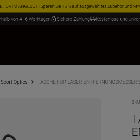
ren Sie 15 % auf ausgewähltes Zubehör und vervollständigen Sie Ihre A
erhalb von 4–6 Werktagen
Sichere Zahlung
Kostenlose und unko
 Sport Optics
TASCHE FÜR LASER-ENTFERNUNGSMESSER 3
SKU
T
E