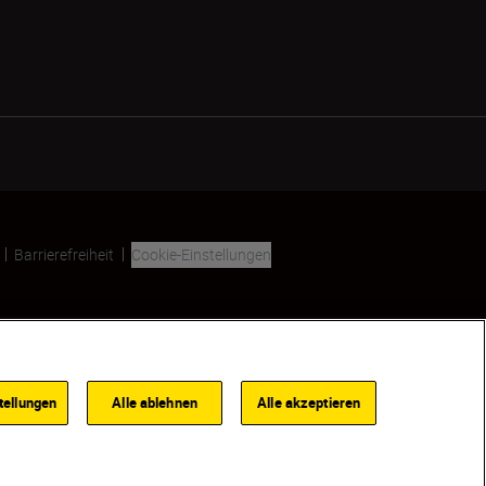
Barrierefreiheit
Cookie-Einstellungen
SKIP
tellungen
Alle ablehnen
Alle akzeptieren
HÄNDLER:INNENSUCHE