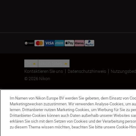
CH
Nikon Sites
Kontaktieren Sie uns
Datenschutzhinweis
Nutzungsbed
© 2026 Nikon
Im Namen von Nikon Europe BV werden Sie gebeten, dem Einsatz von Coo
Marketingzwecken zuzustimmen. Wir verwenden Analyse-Cookies, um au
lernen. Drittanbieter nutzen Marketing-Cookies, um Werbung für Sie zu p
Drittanbieter-Cookies können auch Daten außerhalb unserer Websites sam
erklären Sie sich mit dem Setzen von Cookies und der Verarbeitung per
TASCHE FÜR LASER-ENTFERNUNGSMESSER 31163
zu diesem Thema wissen möchten, beachten Sie bitte unsere Cookie-Hin