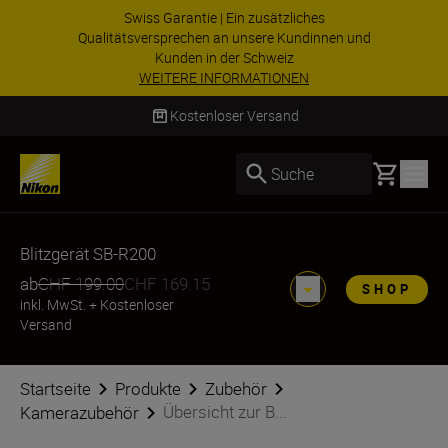
Swiss Garantie | Ein zusätzliches
Qualitätsversprechen an unsere Kundinnen und
Kunden in der Schweiz
WEITERE INFORMATIONEN
Kostenloser Versand
Basket
Suche
Blitzgerät SB-R200
ab
CHF 199.00
CHF 169.15
SHOP
inkl. MwSt.
+
Kostenloser
Versand
Startseite
Produkte
Zubehör
Übersicht zur B...
Kamerazubehör