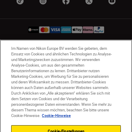
Im Namen von Nikon Europe BV werden Sie gebeten, dem
CH
Nikon Sites
Einsatz von Cookies und ähnlichen Technologien zu Analyse-
Kontaktieren Sie uns
Datenschutzhinweis
und Marketingzwecken zuzustimmen. Wir verwenden
Analyse-Cookies, um aus den gesammelten
Nutzungsbedingungen
Benutzerinformationen zu lernen. Drittanbieter nutzen
Geschäftsbedingungen des Nikon Stores
Marketing-Cookies, um Werbung für Sie zu personalisieren
Cookie-Hinweise
Barrierefreiheit
und deren Wirksamkeit zu messen. Drittanbieter-Cookies
Cookie-Einstellungen
können auch Daten außerhalb unserer Websites sammeln.
© 2026 Nikon
Durch Anklicken von „Alle akzeptieren“ erklären Sie sich mit
dem Setzen von Cookies und der Verarbeitung
personenbezogener Daten einverstanden. Wenn Sie mehr zu
diesem Thema wissen möchten, beachten Sie bitte unsere
Cookie-Hinweise.
Cookie-Hinweise
SKIP
Cookie-Einstellungen