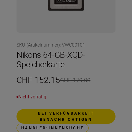
SKU (Artikelnummer)
:
VWC00101
Nikons 64-GB-XQD-
Speicherkarte
CHF 152.15
CHF 179.00
Nicht vorrätig
BEI VERFÜGBARKEIT
BENACHRICHTIGEN
HÄNDLER:INNENSUCHE