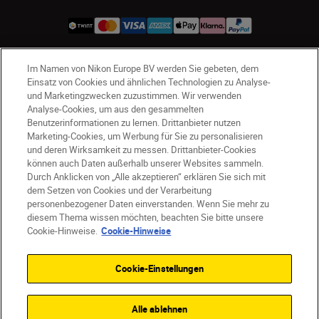
Im Namen von Nikon Europe BV werden Sie gebeten, dem
CH
Nikon Sites
Einsatz von Cookies und ähnlichen Technologien zu Analyse-
Kontaktieren Sie uns
Datenschutzhinweis
und Marketingzwecken zuzustimmen. Wir verwenden
Analyse-Cookies, um aus den gesammelten
Nutzungsbedingungen
Benutzerinformationen zu lernen. Drittanbieter nutzen
Geschäftsbedingungen des Nikon Stores
Marketing-Cookies, um Werbung für Sie zu personalisieren
Cookie-Hinweise
Barrierefreiheit
und deren Wirksamkeit zu messen. Drittanbieter-Cookies
können auch Daten außerhalb unserer Websites sammeln.
Cookie-Einstellungen
Durch Anklicken von „Alle akzeptieren“ erklären Sie sich mit
© 2026 Nikon
dem Setzen von Cookies und der Verarbeitung
personenbezogener Daten einverstanden. Wenn Sie mehr zu
diesem Thema wissen möchten, beachten Sie bitte unsere
Cookie-Hinweise.
Cookie-Hinweise
SKIP
Cookie-Einstellungen
Alle ablehnen