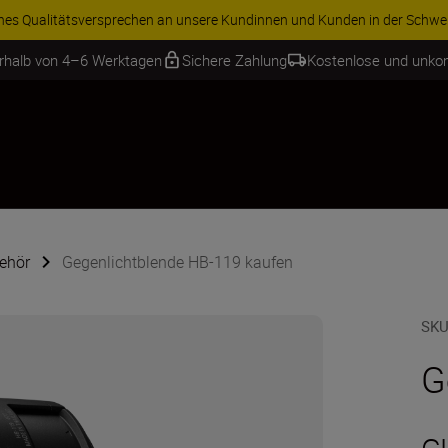
ren Sie 15 % auf ausgewähltes Zubehör und vervollständigen Sie Ihre A
erhalb von 4–6 Werktagen
Sichere Zahlung
Kostenlose und unko
ehör
Gegenlichtblende HB-119 kaufen
SKU
G