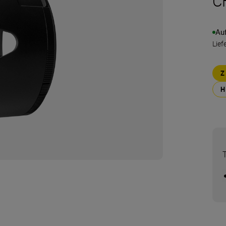
C
Au
Lief