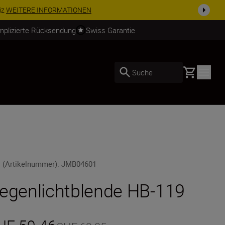
usrüstu...
Jetzt einkaufen
mplizierte Rücksendung
Swiss Garantie
Basket
Suche
 (Artikelnummer)
:
JMB04601
egenlichtblende HB-119