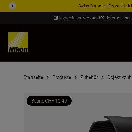
ZUBEHÖR IM ANGEBOT | Spa
Kostenloser Versand
Lieferung inn
SKIP
Startseite
Produkte
Zubehör
Objektivzub
Spare: CHF 10.49