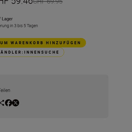
HF 59.46
CHF 69.95
f Lager
erung in 3 bis 5 Tagen
ZUM WARENKORB HINZUFÜGEN
HÄNDLER:INNENSUCHE
Teilen