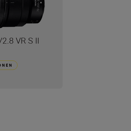
.8 VR S II
ONEN