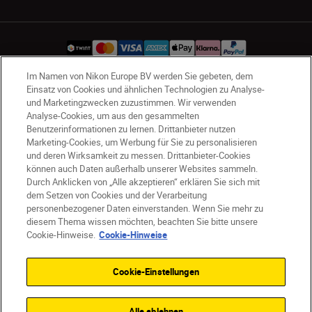
Im Namen von Nikon Europe BV werden Sie gebeten, dem
Einsatz von Cookies und ähnlichen Technologien zu Analyse-
CH
Nikon Sites
und Marketingzwecken zuzustimmen. Wir verwenden
Analyse-Cookies, um aus den gesammelten
Kontaktieren Sie uns
Datenschutzhinweis
Benutzerinformationen zu lernen. Drittanbieter nutzen
Nutzungsbedingungen
Marketing-Cookies, um Werbung für Sie zu personalisieren
Geschäftsbedingungen des Nikon Stores
und deren Wirksamkeit zu messen. Drittanbieter-Cookies
Cookie-Hinweise
Barrierefreiheit
können auch Daten außerhalb unserer Websites sammeln.
Durch Anklicken von „Alle akzeptieren“ erklären Sie sich mit
Cookie-Einstellungen
dem Setzen von Cookies und der Verarbeitung
© 2026 Nikon
personenbezogener Daten einverstanden. Wenn Sie mehr zu
diesem Thema wissen möchten, beachten Sie bitte unsere
Cookie-Hinweise.
Cookie-Hinweise
SKIP
Cookie-Einstellungen
Alle ablehnen