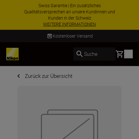
ZUBEHÖR IM ANGEBOT | Sparen Sie 15 
en und
ausgewähltes Zubehör und vervollständi
Ihre Ausrüstu...
Jetzt einkaufen
Kostenloser Versand
Basket
Suche
Zurück zur Übersicht