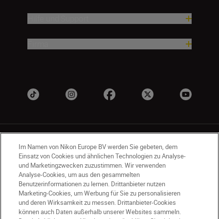
Hilfe und Support
Firma
Im Namen von Nikon Europe BV werden Sie gebeten, dem
Einsatz von Cookies und ähnlichen Technologien zu Analyse-
und Marketingzwecken zuzustimmen. Wir verwenden
Analyse-Cookies, um aus den gesammelten
CH
Nikon Sites
Benutzerinformationen zu lernen. Drittanbieter nutzen
Kontaktieren Sie uns
Datenschutzhinweis
Marketing-Cookies, um Werbung für Sie zu personalisieren
Nutzungsbedingungen
und deren Wirksamkeit zu messen. Drittanbieter-Cookies
können auch Daten außerhalb unserer Websites sammeln.
Geschäftsbedingungen des Nikon Stores