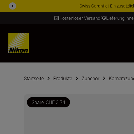
Swiss Garantie | Ein zusätzl
Kostenloser Versand
Lieferung inn
SKIP
Startseite
Produkte
Zubehör
Kamerazub
Spare: CHF 3.74