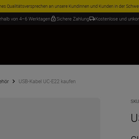
iches Qualitätsversprechen an unsere Kundinnen und Kunden in der Schwe
erhalb von 4–6 Werktagen
Sichere Zahlung
Kostenlose und unko
ehör
USB-Kabel UC-E22 kaufen
SKU
U