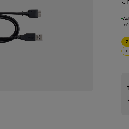
C
Au
Lief