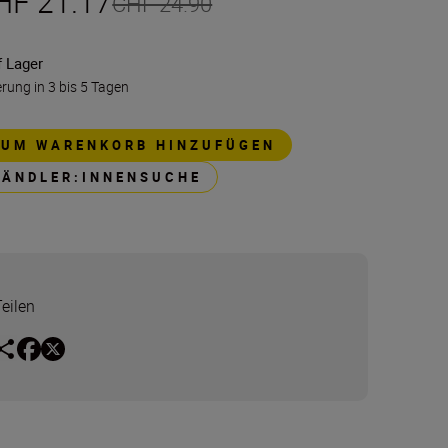
HF 21.17
CHF 24.90
f Lager
erung in 3 bis 5 Tagen
ZUM WARENKORB HINZUFÜGEN
HÄNDLER:INNENSUCHE
Teilen