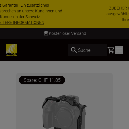
ZUBEHÖR IM ANGEBOT | Sparen Sie 15 % auf
ausgewähltes Zubehör und vervollständigen Sie
Ihre Ausrüstu...
Jetzt einkaufen
Lieferung innerhalb von 4–6 Werktagen
Basket
Suche
Spare: CHF 11.85