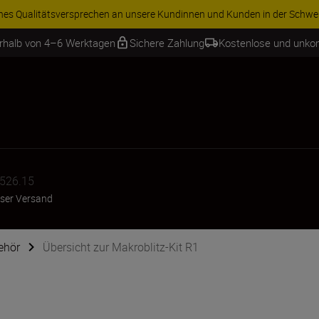
iches Qualitätsversprechen an unsere Kundinnen und Kunden in der Schwe
erhalb von 4–6 Werktagen
Sichere Zahlung
Kostenlose und unko
526.15
ser Versand
ehör
Übersicht zur Makroblitz-Kit R1