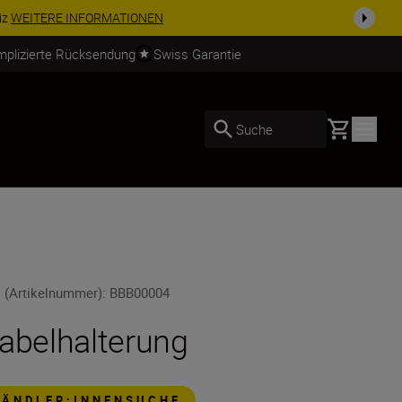
TIONEN
mplizierte Rücksendung
Swiss Garantie
Basket
Suche
 (Artikelnummer)
:
BBB00004
abelhalterung
HÄNDLER:INNENSUCHE