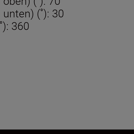
oben) (˚): 70
unten) (˚): 30
˚): 360