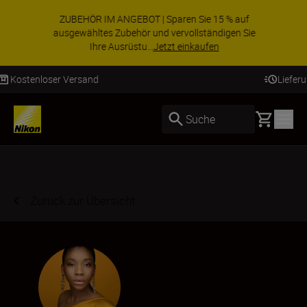
ZUBEHÖR IM ANGEBOT | Sparen Sie 15 % auf
ausgewähltes Zubehör und vervollständigen Sie
Ihre Ausrüstu...
Jetzt einkaufen
Lieferung innerhalb von 4–6 Werktagen
Basket
Suche
Zurück zur Übersicht