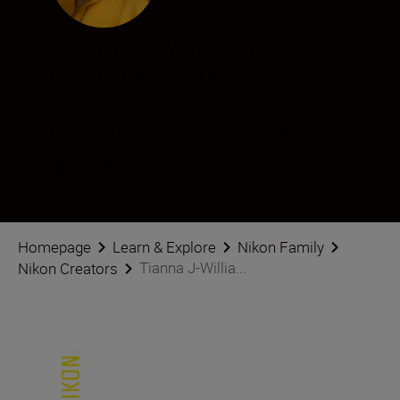
Tianna J-Williams
Creator
•
Porträts
•
Familie
Folgen Sie Tianna J-Williams auf sozialen Medien.
Homepage
Learn & Explore
Nikon Family
Tianna J-Willia...
Nikon Creators