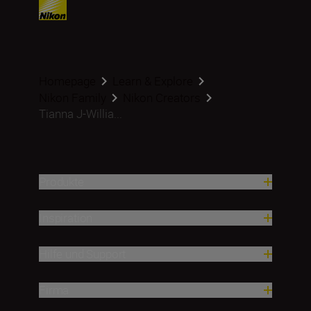
Homepage
Learn & Explore
Nikon Family
Nikon Creators
Tianna J-Willia...
Produkte
Inspiration
Hilfe und Support
Firma