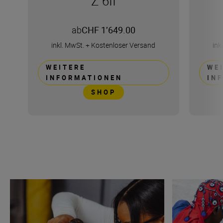
Z 6II
ab
CHF 1’649.00
inkl. MwSt.
+
Kostenloser Versand
ink
WEITERE
WE
INFORMATIONEN
IN
SHOP