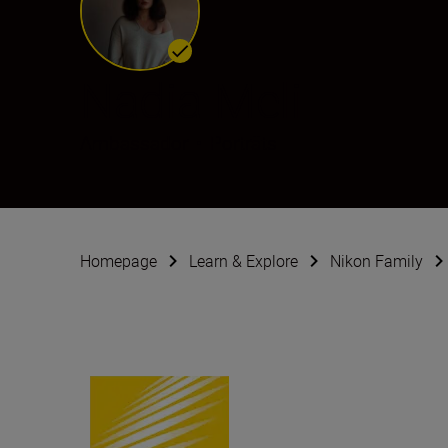
Nadia Meli
Ambassador
•
Porträts
Homepage
Learn & Explore
Nikon Family