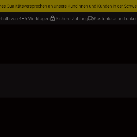
ren Sie 15 % auf ausgewähltes Zubehör und vervollständigen Sie Ihre A
erhalb von 4–6 Werktagen
Sichere Zahlung
Kostenlose und unko