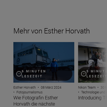
Mehr von Esther Horvath
Wie Fotografin Esther Horvath die nächste Generation v
Introducing The
6 MINUTEN
5 MINUT
LESEZEIT
LESEZEI
Esther Horvath
•
08 März 2024
Nikon Team
•
30 
•
Fotojournalismus
•
Technologie und
Wie Fotografin Esther
Introducing 
Horvath die nächste