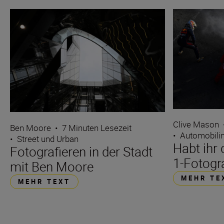
Clive Mason
Ben Moore
•
7 Minuten Lesezeit
•
Automobilin
•
Street und Urban
Habt ihr
Fotografieren in der Stadt
1-Fotogr
mit Ben Moore
MEHR TE
MEHR TEXT