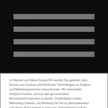
Produkte
Inspiration
Hilfe und Support
Firma
Im Namen von Nikon Europe BV werden Sie gebeten, dem
Einsatz von Cookies und ähnlichen Technologien zu Analyse-
und Marketingzwecken zuzustimmen. Wir verwenden
Analyse-Cookies, um aus den gesammelten
Benutzerinformationen zu lernen. Drittanbieter nutzen
Marketing-Cookies, um Werbung für Sie zu personalisieren
und deren Wirksamkeit zu messen. Drittanbieter-Cookies