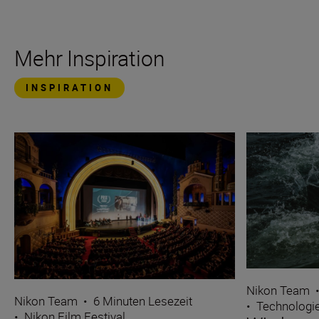
Mehr Inspiration
INSPIRATION
Nikon Team
Nikon Team
•
6 Minuten Lesezeit
•
Technologi
•
Nikon Film Festival