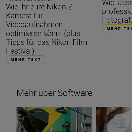
Wie lass
Wie ihr eure Nikon-Z-
professi
Kamera für
Fotograf:
Videoaufnahmen
MEHR TE
optimieren könnt (plus
Tipps für das Nikon Film
Festival)
MEHR TEXT
Mehr über Software
Software und Apps von Nikon optimal nutzen
Kreativität in Ve