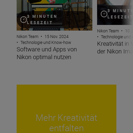
3 MINUT
3 MINUTEN
LESEZEI
LESEZEIT
Nikon Team
•
10 J
Nikon Team
•
15 Nov. 2024
•
Technologie und
Kreativität in
•
Technologie und Know-how
Software und Apps von
der Nikon Ima
Nikon optimal nutzen
Mehr Kreativität
entfalten