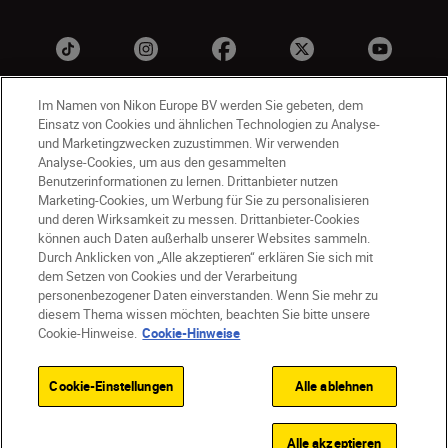
Im Namen von Nikon Europe BV werden Sie gebeten, dem
Einsatz von Cookies und ähnlichen Technologien zu Analyse-
und Marketingzwecken zuzustimmen. Wir verwenden
Analyse-Cookies, um aus den gesammelten
Benutzerinformationen zu lernen. Drittanbieter nutzen
Marketing-Cookies, um Werbung für Sie zu personalisieren
CH
Nikon Sites
und deren Wirksamkeit zu messen. Drittanbieter-Cookies
können auch Daten außerhalb unserer Websites sammeln.
Kontaktieren Sie uns
Datenschutzhinweis
Durch Anklicken von „Alle akzeptieren“ erklären Sie sich mit
Nutzungsbedingungen
dem Setzen von Cookies und der Verarbeitung
Geschäftsbedingungen des Nikon Stores
personenbezogener Daten einverstanden. Wenn Sie mehr zu
diesem Thema wissen möchten, beachten Sie bitte unsere
Cookie-Hinweise
Barrierefreiheit
Cookie-Hinweise.
Cookie-Hinweise
Cookie-Einstellungen
© 2026 Nikon
Cookie-Einstellungen
Alle ablehnen
SKIP
Alle akzeptieren