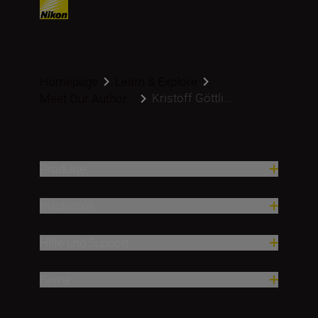
Homepage
Learn & Explore
Kristoff Göttli...
Meet Our Author...
Produkte
Inspiration
Hilfe und Support
Firma