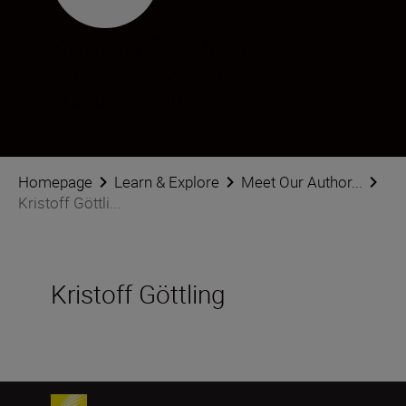
Kristoff Göttling
Fotograf:in
•
Nachbearbeitung
•
Landschaft und Umwelt
Homepage
Learn & Explore
Meet Our Author...
Kristoff Göttli...
Kristoff Göttling