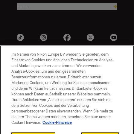
Firma
Im Namen von Nikon Europe BV werden Sie gebeten, dem
Einsatz von Cookies und ähnlichen Technologien zu Analyse-
und Marketingzwecken zuzustimmen. Wir verwenden
Analyse-Cookies, um aus den gesammelten
Benutzerinformationen zu lernen. Drittanbieter nutzen
Marketing-Cookies, um Werbung für Sie zu personalisieren
CH
Nikon Sites
und deren Wirksamkeit zu messen. Drittanbieter-Cookies
können auch Daten außerhalb unserer Websites sammeln.
Kontaktieren Sie uns
Datenschutzhinweis
Durch Anklicken von „Alle akzeptieren“ erklären Sie sich mit
Nutzungsbedingungen
dem Setzen von Cookies und der Verarbeitung
Geschäftsbedingungen des Nikon Stores
personenbezogener Daten einverstanden. Wenn Sie mehr zu
diesem Thema wissen möchten, beachten Sie bitte unsere
Cookie-Hinweise
Barrierefreiheit
Cookie-Hinweise.
Cookie-Hinweise
Cookie-Einstellungen
© 2026 Nikon