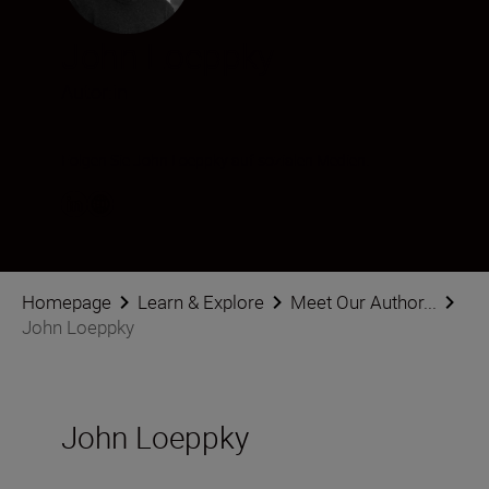
John Loeppky
Autor:in
Folgen Sie John Loeppky auf sozialen Medien.
Homepage
Learn & Explore
Meet Our Author...
John Loeppky
John Loeppky