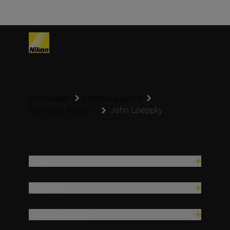
Homepage
Learn & Explore
John Loeppky
Meet Our Author...
Produkte
Inspiration
Hilfe und Support