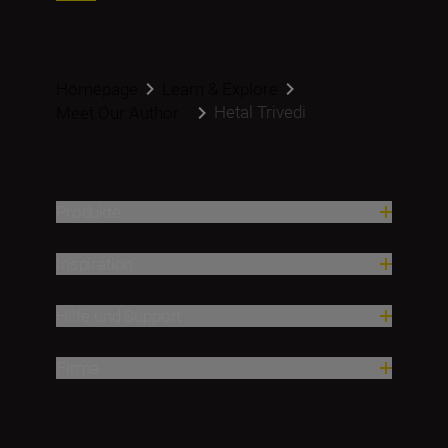
Homepage
Learn & Explore
Hetal Trivedi
Meet Our Author...
Produkte
Inspiration
Hilfe und Support
Firma