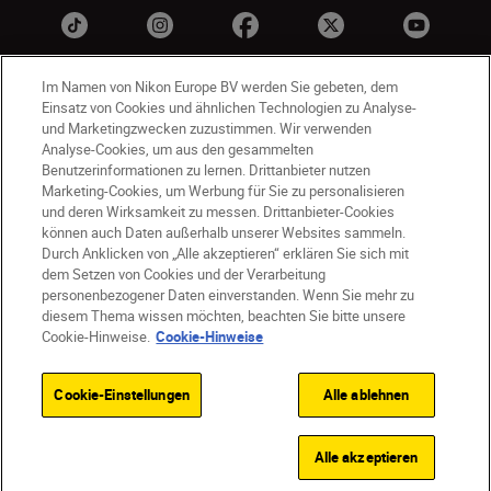
Im Namen von Nikon Europe BV werden Sie gebeten, dem
Einsatz von Cookies und ähnlichen Technologien zu Analyse-
und Marketingzwecken zuzustimmen. Wir verwenden
Analyse-Cookies, um aus den gesammelten
Benutzerinformationen zu lernen. Drittanbieter nutzen
Marketing-Cookies, um Werbung für Sie zu personalisieren
CH
Nikon Sites
und deren Wirksamkeit zu messen. Drittanbieter-Cookies
können auch Daten außerhalb unserer Websites sammeln.
Kontaktieren Sie uns
Datenschutzhinweis
Durch Anklicken von „Alle akzeptieren“ erklären Sie sich mit
Nutzungsbedingungen
dem Setzen von Cookies und der Verarbeitung
Geschäftsbedingungen des Nikon Stores
personenbezogener Daten einverstanden. Wenn Sie mehr zu
diesem Thema wissen möchten, beachten Sie bitte unsere
Cookie-Hinweise
Barrierefreiheit
Cookie-Hinweise.
Cookie-Hinweise
Cookie-Einstellungen
© 2026 Nikon
Cookie-Einstellungen
Alle ablehnen
SKIP
Alle akzeptieren