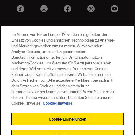
Im Namen von Nikon Europe BV werden Sie gebeten, dem
Einsatz von Cookies und ähnlichen Technologien zu Analyse-
und Marketingzwecken zuzustimmen. Wir verwenden
Analyse-Cookies, um aus den gesammelten
Benutzerinformationen zu lernen. Drittanbieter nutzen
CH
Nikon Sites
Marketing-Cookies, um Werbung für Sie zu personalisieren
Kontaktieren Sie uns
Datenschutzhinweis
und deren Wirksamkeit zu messen. Drittanbieter-Cookies
können auch Daten außerhalb unserer Websites sammeln.
Nutzungsbedingungen
Durch Anklicken von „Alle akzeptieren“ erklären Sie sich mit
Geschäftsbedingungen des Nikon Stores
dem Setzen von Cookies und der Verarbeitung
Cookie-Hinweise
Barrierefreiheit
personenbezogener Daten einverstanden. Wenn Sie mehr zu
Cookie-Einstellungen
diesem Thema wissen möchten, beachten Sie bitte unsere
© 2026 Nikon
Cookie-Hinweise.
Cookie-Hinweise
Cookie-Einstellungen
SKIP