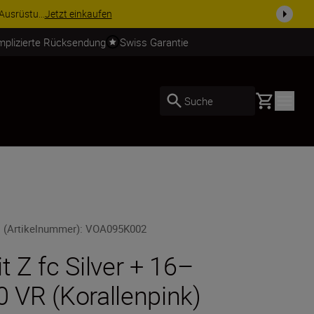
usrüstu...
Jetzt einkaufen
mplizierte Rücksendung
Swiss Garantie
Basket
Suche
 (Artikelnummer)
:
VOA095K002
it Z fc Silver + 16–
0 VR (Korallenpink)