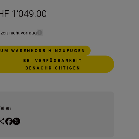
HF 1’049.00
zeit nicht vorrätig
ZUM WARENKORB HINZUFÜGEN
BEI VERFÜGBARKEIT
BENACHRICHTIGEN
Teilen