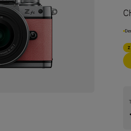
C
Der