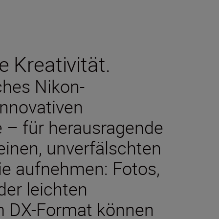
e Kreativität.
sches Nikon-
innovativen
e – für herausragende
reinen, unverfälschten
ie aufnehmen: Fotos,
der leichten
m DX-Format können