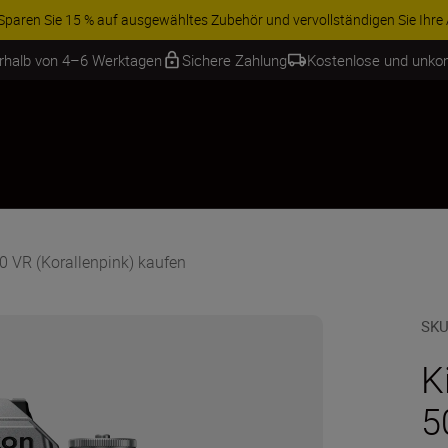
ren Sie 15 % auf ausgewähltes Zubehör und vervollständigen Sie Ihre A
erhalb von 4–6 Werktagen
Sichere Zahlung
Kostenlose und unko
50 VR (Korallenpink) kaufen
SKU
K
5