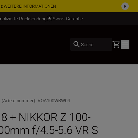
iz
WEITERE INFORMATIONEN
mplizierte Rücksendung
Swiss Garantie
Basket
Suche
 (Artikelnummer)
:
VOA100WBW04
 8 + NIKKOR Z 100-
00mm f/4.5-5.6 VR S