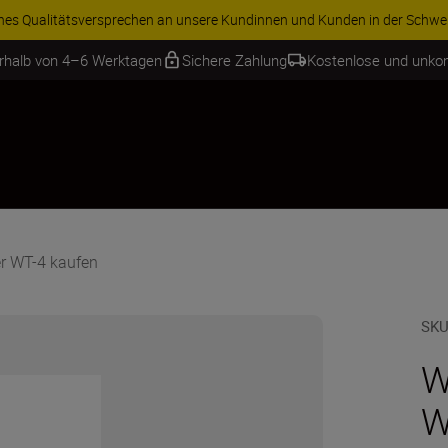
ren Sie 15 % auf ausgewähltes Zubehör und vervollständigen Sie Ihre A
erhalb von 4–6 Werktagen
Sichere Zahlung
Kostenlose und unko
r WT-4 kaufen
SKU
W
W