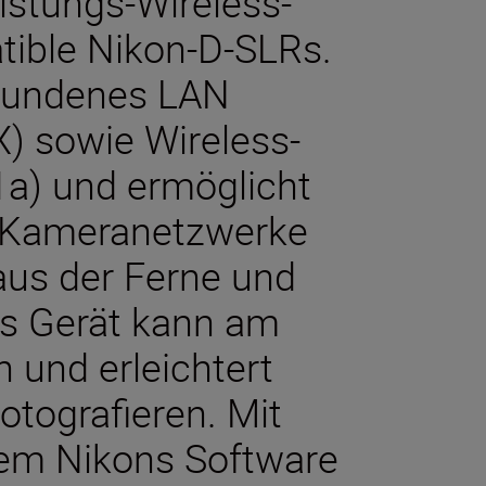
istungs-Wireless-
tible Nikon-D-SLRs.
ebundenes LAN
) sowie Wireless-
1a) und ermöglicht
r Kameranetzwerke
aus der Ferne und
s Gerät kann am
 und erleichtert
otografieren. Mit
em Nikons Software