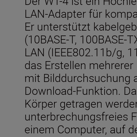
Der WT-4 ist ein Hochle
LAN-Adapter für kompa
Er unterstützt kabelg
(10BASE-T, 100BASE-TX
LAN (IEEE802.11b/g, 1
das Erstellen mehrere
mit Bilddurchsuchung 
Download-Funktion. Da
Körper getragen werden
unterbrechungsfreies F
einem Computer, auf d