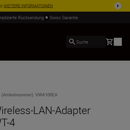
usrüstu...
Jetzt einkaufen
mplizierte Rücksendung
Swiss Garantie
Basket
Suche
 (Artikelnummer)
:
VWA100EA
ireless-LAN-Adapter
T-4