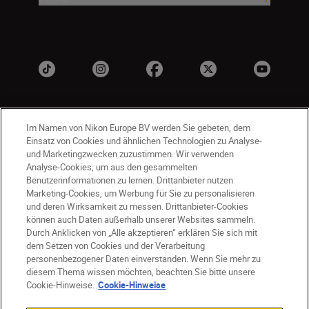
Im Namen von Nikon Europe BV werden Sie gebeten, dem
Einsatz von Cookies und ähnlichen Technologien zu Analyse-
und Marketingzwecken zuzustimmen. Wir verwenden
Analyse-Cookies, um aus den gesammelten
Benutzerinformationen zu lernen. Drittanbieter nutzen
CH
Nikon Sites
Marketing-Cookies, um Werbung für Sie zu personalisieren
Kontaktieren Sie uns
Datenschutzhinweis
und deren Wirksamkeit zu messen. Drittanbieter-Cookies
können auch Daten außerhalb unserer Websites sammeln.
Nutzungsbedingungen
Durch Anklicken von „Alle akzeptieren“ erklären Sie sich mit
Geschäftsbedingungen des Nikon Stores
dem Setzen von Cookies und der Verarbeitung
Cookie-Hinweise
Barrierefreiheit
personenbezogener Daten einverstanden. Wenn Sie mehr zu
Cookie-Einstellungen
diesem Thema wissen möchten, beachten Sie bitte unsere
© 2026 Nikon
Cookie-Hinweise.
Cookie-Hinweise