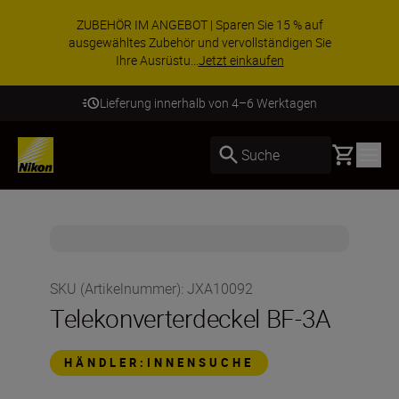
ZUBEHÖR IM ANGEBOT | Sparen Sie 15 % auf
ausgewähltes Zubehör und vervollständigen Sie
Ihre Ausrüstu...
Jetzt einkaufen
Lieferung innerhalb von 4–6 Werktagen
Basket
Suche
SKU (Artikelnummer)
:
JXA10092
Telekonverterdeckel BF-3A
HÄNDLER:INNENSUCHE