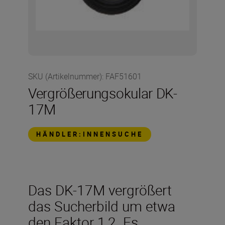
SKU (Artikelnummer)
:
FAF51601
Vergrößerungsokular DK-
17M
HÄNDLER:INNENSUCHE
Das DK-17M vergrößert
das Sucherbild um etwa
den Faktor 1,2. Es