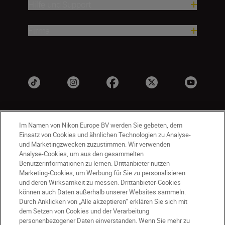
Hilfe und Support
Firma
Im Namen von Nikon Europe BV werden Sie gebeten, dem
Einsatz von Cookies und ähnlichen Technologien zu Analyse-
und Marketingzwecken zuzustimmen. Wir verwenden
Analyse-Cookies, um aus den gesammelten
Benutzerinformationen zu lernen. Drittanbieter nutzen
CH
Nikon Sites
Marketing-Cookies, um Werbung für Sie zu personalisieren
Kontaktieren Sie uns
Datenschutzhinweis
und deren Wirksamkeit zu messen. Drittanbieter-Cookies
können auch Daten außerhalb unserer Websites sammeln.
Nutzungsbedingungen
Durch Anklicken von „Alle akzeptieren“ erklären Sie sich mit
Geschäftsbedingungen des Nikon Stores
dem Setzen von Cookies und der Verarbeitung
Cookie-Hinweise
Barrierefreiheit
personenbezogener Daten einverstanden. Wenn Sie mehr zu