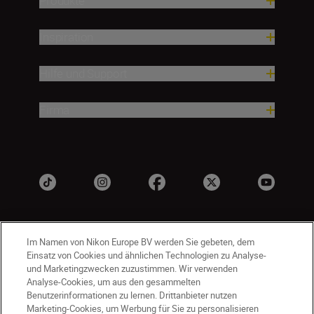
Produkte
Inspiration
Hilfe und Support
Firma
Im Namen von Nikon Europe BV werden Sie gebeten, dem
Einsatz von Cookies und ähnlichen Technologien zu Analyse-
und Marketingzwecken zuzustimmen. Wir verwenden
Analyse-Cookies, um aus den gesammelten
Benutzerinformationen zu lernen. Drittanbieter nutzen
CH
Nikon Sites
Marketing-Cookies, um Werbung für Sie zu personalisieren