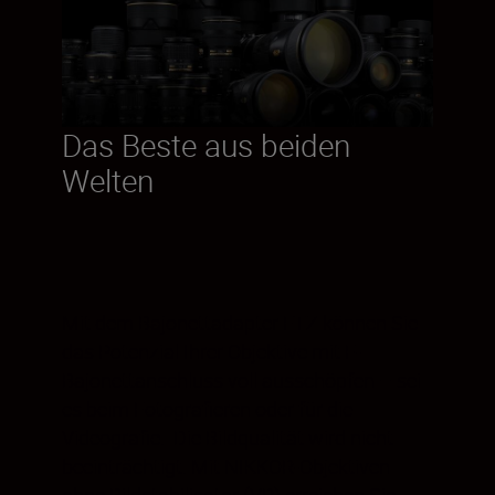
Das Beste aus beiden
Welten
Mit dem Bajonettadapter FTZ können Sie
das Potenzial Ihrer Objektive mit F-
Bajonettanschluss voll ausschöpfen – sei
es beim Fotografieren oder für die
Videografie. Die Bildqualität wird nicht
beeinträchtigt. Mit NIKKOR-Objektiven
ohne Bildstabilisator (VR) erreichen Sie