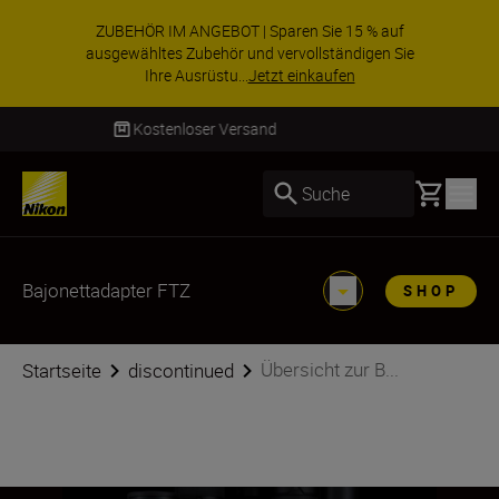
ZUBEHÖR IM ANGEBOT | Sparen Sie 15 % auf
ausgewähltes Zubehör und vervollständigen Sie
Ihre Ausrüstu...
Jetzt einkaufen
Lieferung innerhalb von 4–6 Werktagen
Basket
Suche
Bajonettadapter FTZ
SHOP
Übersicht zur B...
Startseite
discontinued