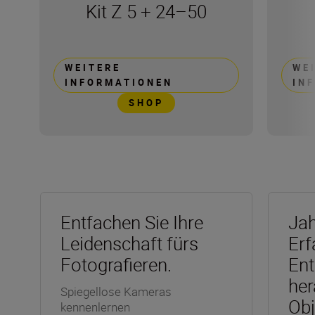
Kit Z 5 + 24–50
WEITERE
WE
INFORMATIONEN
IN
SHOP
Entfachen Sie Ihre
Jah
Leidenschaft fürs
Erf
Fotografieren.
Ent
her
Spiegellose Kameras
Obj
kennenlernen