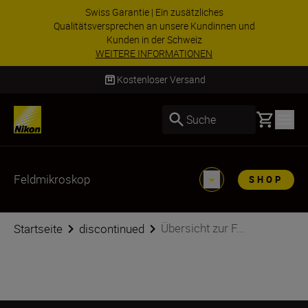
Swiss Garantie | Ein zusätzliches
Qualitätsversprechen an unsere Kundinnen und
Kunden in der Schweiz
WEITERE INFORMATIONEN
Kostenloser Versand
Basket
Suche
Feldmikroskop
SHOP
Übersicht zur F...
Startseite
discontinued