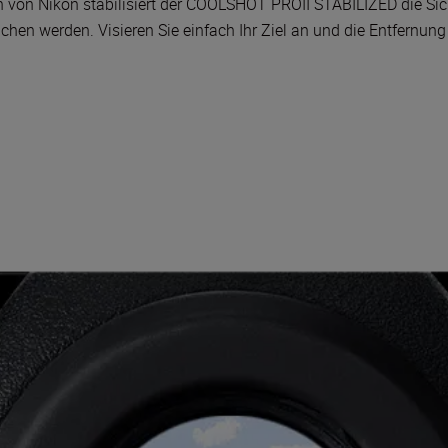
en von Nikon stabilisiert der COOLSHOT PROII STABILIZED die S
en werden. Visieren Sie einfach Ihr Ziel an und die Entfernung