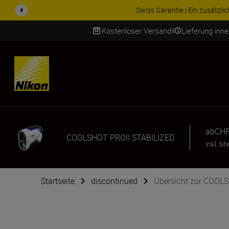
ZUBEHÖR IM ANGEBOT | Spa
Kostenloser Versand
Lieferung inn
SKIP
ab
CHF
COOLSHOT PROII STABILIZED
inkl. M
Startseite
discontinued
Übersicht zur COOL