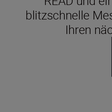
READ und ein
blitzschnelle Me
Ihren nä