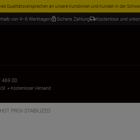
ren Sie 15 % auf ausgewähltes Zubehör und vervollständigen Sie Ihre A
erhalb von 4–6 Werktagen
Sichere Zahlung
Kostenlose und unko
 469.00
wSt.
+
Kostenloser Versand
SHOT PROII STABILIZED