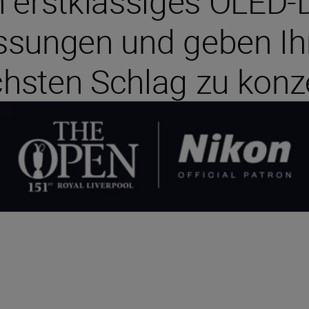
 erstklassiges OLED-D
ssungen und geben Ihn
chsten Schlag zu konze